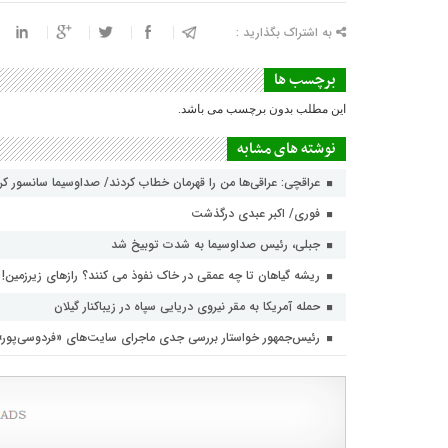
به اشتراک بگذارید :
برچسب ها
این مطلب بدون برچسب می باشد.
نوشته های مشابه
عراقچی: عراقی‌ها من را قهرمان خطاب کردند/ صداوسیما سانسور ک
فوری/ اکبر عبدی درگذشت
جبلی، رئیس صداوسیما به شدت توبیخ شد
ریشه گیاهان تا چه عمقی در خاک نفوذ می کنند؟ رازهای زیرزمین!
حمله آمریکا به مقر نیروی دریایی سپاه در زیباکنار گیلان
رئیس‌جمهور خواستار بررسی جدی ماجرای سایت‌های «فردوسی‌پور