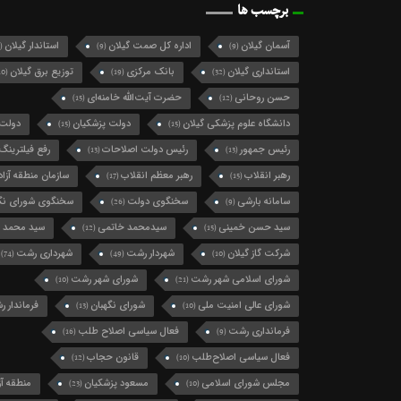
برچسب ها
آسمان گیلان
اداره کل صمت گیلان
استاندار گیلان
(124)
(9)
(9)
استانداری گیلان
بانک مرکزی
توزیع برق گیلان
(10)
(19)
(32)
حسن روحانی
حضرت آیت‌الله خامنه‌ای
(15)
(12)
دانشگاه علوم پزشکی گیلان
دولت پزشکیان
دولت 
(15)
(15)
رئیس جمهور
رئیس دولت اصلاحات
رفع فیلترینگ
(13)
(13)
رهبر انقلاب
رهبر معظم انقلاب
سازمان منطقه آزاد 
(17)
(15)
سامانه بارشی
سخنگوی دولت
سخنگوی شورای نگه
(26)
(9)
سید حسن خمینی
سیدمحمد خاتمی
سید محمد 
(12)
(15)
شرکت گاز گیلان
شهردار رشت
شهرداری رشت
(74)
(49)
(10)
شورای اسلامی شهر رشت
شورای شهر رشت
(10)
(21)
شورای عالی امنیت ملی
شورای نگهبان
فرماندار 
(13)
(10)
فرمانداری رشت
فعال سیاسی اصلاح طلب
(16)
(9)
فعال سیاسی اصلاح‌طلب
قانون حجاب
(12)
(10)
مجلس شورای اسلامی
مسعود پزشکیان
منطقه آزا
(23)
(10)