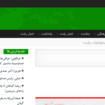
هنگی
سلامت
اخبار رشت
یادداشت
اخبار رشت
ینفوگرافیک
,
برگزیده
جديدترين ها
عراقچی: عراقی‌ها
صداوسیما سانسور کر
فوری/ اکبر عبدی
جبلی، رئیس صداو
ریشه گیاهان تا چ
رازهای زیرزمین!
حمله آمریکا به مقر
گیلان