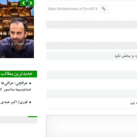
https://toktamnews.ir/?p=4874
سفر شهردار و رئیس 
رد و پخش نکرد
جدیدترین مطالب
عراقچی: عراقی‌ها 
صداوسیما سانسور کر
فوری/ اکبر عبدی
» شد