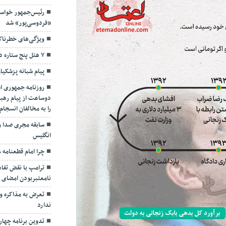
رئیس‌جمهور خواس
«فردوسی‌پور» شد
ویژگی‌های خطرنا
۷ هتل پنج ستاره در گیلان ساخته می‌شود
پیام شبانه پزشکیا
روزنامه جمهوری ا
دوساعت از پیام رهبر
را به مخالفان انسجا
سابقه مجری صدا و
انگلیس
چرا امام قطعنامه ۵۹۸ را پذیرفت؟/ ۲+۴ دلیل
ترامپ با نقض تفاهم
نامعتبربودن امضای خ
تعرض به مذاکره و 
ندارد
تدوین برنامه چهارس