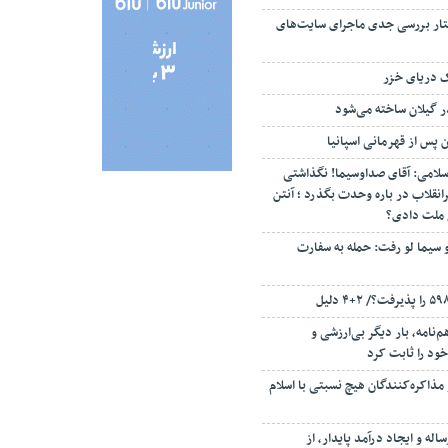
تار بررسی جدی ماجرای سایت‌های
ک دریای خزر
ن پس از قهرمانی اسپانیا
سلامی: آقای صداوسیما! نگذاشتی
انقلاب در باره وحدت بگذرد ؛ آنتن
م ملت دادی؟
 سیما لو رفت: حمله به سفارت
‌نامه، بار دیگر بی‌ارزشی و
ود را ثابت کرد
مذاکره‌کنندگان هیچ نسبتی با اسلام
اله و ایجاد درآمد پایدار، از