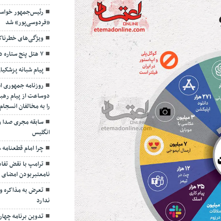
رئیس‌جمهور خواس
«فردوسی‌پور» شد
ویژگی‌های خطرنا
۷ هتل پنج ستاره در گیلان ساخته می‌شود
پیام شبانه پزشکیا
روزنامه جمهوری ا
دوساعت از پیام رهبر
را به مخالفان انسجا
سابقه مجری صدا و
انگلیس
چرا امام قطعنامه ۵۹۸ را پذیرفت؟/ ۲+۴ دلیل
ترامپ با نقض تفاهم
نامعتبربودن امضای خ
تعرض به مذاکره و 
ندارد
تدوین برنامه چهارس