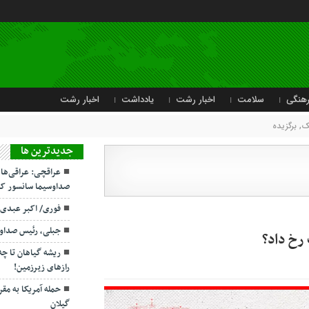
هنگی
سلامت
اخبار رشت
یادداشت
اخبار رشت
یک
,
برگزیده
جديدترين ها
عراقچی: عراقی‌ها
صداوسیما سانسور کر
فوری/ اکبر عبدی
جبلی، رئیس صداو
ریشه گیاهان تا چ
رازهای زیرزمین!
حمله آمریکا به مقر
گیلان