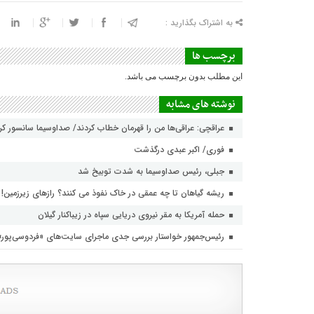
به اشتراک بگذارید :
برچسب ها
این مطلب بدون برچسب می باشد.
نوشته های مشابه
عراقچی: عراقی‌ها من را قهرمان خطاب کردند/ صداوسیما سانسور ک
فوری/ اکبر عبدی درگذشت
جبلی، رئیس صداوسیما به شدت توبیخ شد
ریشه گیاهان تا چه عمقی در خاک نفوذ می کنند؟ رازهای زیرزمین!
حمله آمریکا به مقر نیروی دریایی سپاه در زیباکنار گیلان
رئیس‌جمهور خواستار بررسی جدی ماجرای سایت‌های «فردوسی‌پور