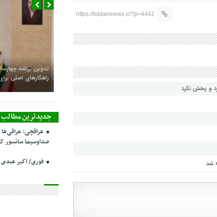
https://toktamnews.ir/?p=4442
تدوین برنامه چهارساله
راهکارهای اصلی بر
رد و پخش نکرد
جدیدترین مطالب
عراقچی: عراقی‌ها 
صداوسیما سانسور کر
فوری/ اکبر عبدی
» شد