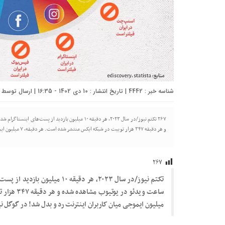
شناسه خبر : 4442 | تاریخ انتشار : 10 دی 1402 - 16:35 | ارسال توسط :
و هر دقیقه ۳۴۷ هزار توییت در شبکه ایکس منتشر شده است. هر دقیقه، ۷ میلیون ایموجی میان کاربران اینترنت رد و بدل شد! در گوگل نیز ۲.۵ میلیون […]
۲۶۷
میلیون ایموجی میان کاربران اینترنت رد و بدل شد! در گوگل نیز ۲.۵ میلیون جست‌وجو انجام شده ا