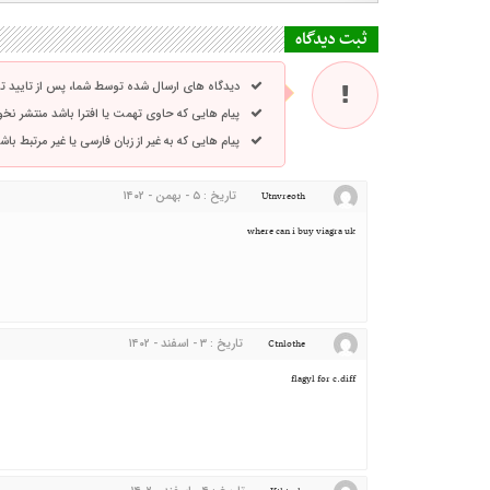
ثبت دیدگاه
دیدگاه های ارسال شده توسط شما، پس از تایید 
پیام هایی که حاوی تهمت یا افترا باشد منتشر نخ
پیام هایی که به غیر از زبان فارسی یا غیر مرتبط ب
تاریخ : ۵ - بهمن - ۱۴۰۲
Utnvreoth
where can i buy viagra uk
تاریخ : ۳ - اسفند - ۱۴۰۲
Ctnlothe
flagyl for c.diff