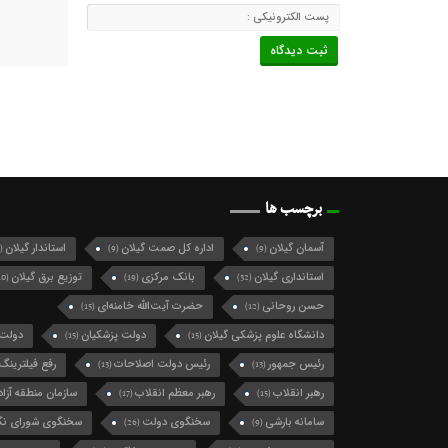
برچسب ها
آسمان گیلان
اداره کل صمت گیلان
استاندار گیلان
(124)
(9)
(9)
استانداری گیلان
بانک مرکزی
توزیع برق گیلان
(10)
(19)
(32)
حسن روحانی
حضرت آیت‌الله خامنه‌ای
(15)
(12)
دانشگاه علوم پزشکی گیلان
دولت پزشکیان
دولت 
(15)
(15)
رئیس جمهور
رئیس دولت اصلاحات
رفع فیلترینگ
(13)
(13)
رهبر انقلاب
رهبر معظم انقلاب
سازمان منطقه آزاد 
(17)
(15)
سامانه بارشی
سخنگوی دولت
سخنگوی شورای نگه
(26)
(9)