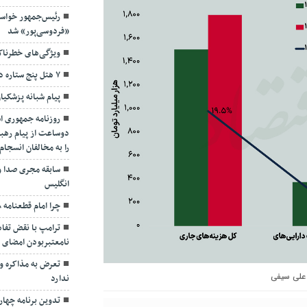
رئیس‌جمهور خواس
«فردوسی‌پور» شد
ویژگی‌های خطرنا
۷ هتل پنج ستاره در گیلان ساخته می‌شود
پیام شبانه پزشکیا
روزنامه جمهوری ا
دوساعت از پیام رهبر
را به مخالفان انسجا
سابقه مجری صدا و
انگلیس
چرا امام قطعنامه ۵۹۸ را پذیرفت؟/ ۲+۴ دلیل
ترامپ با نقض تفاهم
نامعتبربودن امضای خ
تعرض به مذاکره و 
علی سیفی
ندارد
تدوین برنامه چهارس