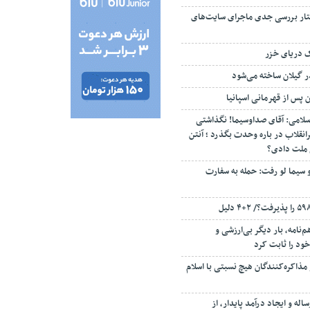
تار بررسی جدی ماجرای سایت‌های
ک دریای خزر
ن پس از قهرمانی اسپانیا
سلامی: آقای صداوسیما! نگذاشتی
انقلاب در باره وحدت بگذرد ؛ آنتن
م ملت دادی؟
 سیما لو رفت: حمله به سفارت
‌نامه، بار دیگر بی‌ارزشی و
ود را ثابت کرد
مذاکره‌کنندگان هیچ نسبتی با اسلام
اله و ایجاد درآمد پایدار، از