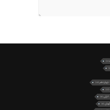
چهاردهم
(10)
(17)
انزلی
(9)
بان
(9)