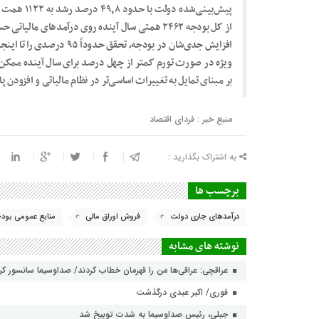
از کل بودجه ۲۴۶۲ همتی سال آینده روی درآمدهای م
افزایش جدی‌شان در بودجه، تح
ویژه در صورت تورم کمتر از چهل درصد برای سال آینده ممکن ا
بر مبنای تمایل به تغییرات اساسی‌تر در نظام مالیاتی و افزودن پا
منبع خبر : فردای اقتصاد
به اشتراک بگذارید :
برچسب ها
درآمدهای جاری دولت
فروش اوراق مالی
منابع عمومی بود
نوشته های مشابه
عراقچی: عراقی‌ها من را قهرمان خطاب کردند/ صداوسیما سانسور ک
فوری/ اکبر عبدی درگذشت
جبلی، رئیس صداوسیما به شدت توبیخ شد