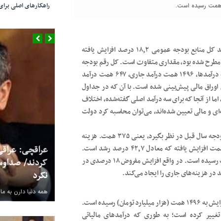
راهکارهای اصلی بر
تکتم نیوز/کلیات منتشرشده لایحه بودجه دولت نشان می‌دهد کل منابع بودجه عمومی ۱۸٫۲ درصد افزایش یافته
ز به صورت کلی مطرح شده بود، مقداری متفاوت است. کل رقم بودجه
به ۲۴۶۲ همت (هزار میلیارد تومان) رسیده است که در سمت درآمدها، ۱۴۹۶ همت درآمد جاری، ۶۴۷ همت درآمد
های سرمایه‌ای و نهایتاً ۳۱۹ همت فروش اوراق مالی پیش‌بینی شده است. با آن که در جداول
 اما از آنجا که برای سه درآمد اصلی گفته‌شده، اختلاف
‌ای و مالی تعیین شده‌اند، می‌توان محاسبه کرد دولت
، دولت تصمیم گرفته هزینه عمرانی را دقیقاً به اندازه قانون بودجه سال قبل در نظر بگیرد، یعنی ۳۷۵ همت. هزینه
عراقچی: عراقی
بازپرداخت اوراق از ۱۹۸٫۵ همت در سال گذشته به ۲۸۳٫۳ همت افزایش یافته که معادل ۴۲٫۷ درصد رشد است.
همچنین هزینه‌های جاری با ۱۹٫۵ درصد افزایش به ۱۸۰۳ همت رسیده است. در واقع افزایش مفروض ۱۸ درصدی در
کردند/ صداوس
نکرد
همه دنیا دارن به ما
درآمدهای جاری دولت در لایحه بودجه ۱۴۰۳ با ۴۱٫۹ درصد افزایش به ۱۴۹۶ همت (هزار میلیارد تومان) رسیده است.
 تغییر کرده است؛ به طوری که درآمدهای مالیاتی