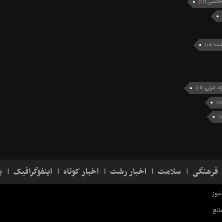
خاتمی
(27)
رشت
(10)
د انزلی
(48)
فرهنگی
سلامت
اخبار رشت
اخبار کوتاه
اینفوگرافیک
ی
یوز
انع