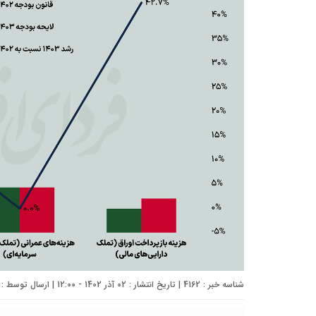
شناسه خبر : 4162 | تاریخ انتشار : 02 آذر 1402 - 12:00 | ارسال توسط :