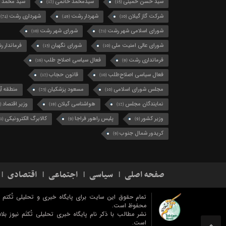
سید حسن خمینی
سیدمحمد خاتمی
سید محمد 
(12)
(15)
شرکت گاز گیلان
شهردار رشت
شهرداری رشت
(74)
(49)
(10)
شورای اسلامی شهر رشت
شورای شهر رشت
(10)
(21)
شورای عالی امنیت ملی
شورای نگهبان
فرماندار 
(13)
(10)
فرمانداری رشت
فعال سیاسی اصلاح طلب
(16)
(9)
فعال سیاسی اصلاح‌طلب
قانون حجاب
(12)
(10)
مجلس شورای اسلامی
مسعود پزشکیان
منطقه آزا
(23)
(10)
نمایندگان مجلس
هواشناسی گیلان
وزیر اقتصاد
(11)
(19)
(12)
وزیر کشور
پلیس راهور فراجا
کالابرگ الکترونیکی
(11)
(9)
(9)
کریدور شمال جنوب
(9)
صفحه اصلی
سیاسی
اجتماعی
اقتصادی
تمام حقوق این سایت برای پایگاه خبری و تحلیلی تُکتم ن
محفوظ است.
نشر مطالب با ذکر نام پایگاه خبری تحلیلی تُکتَم نیوز بلام
است.