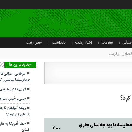
هنگی
سلامت
اخبار رشت
یادداشت
اخبار رشت
قتصادی
,
برگزیده
جديدترين ها
عراقچی: عراقی‌ها
صداوسیما سانسور کر
فوری/ اکبر عبدی
جبلی، رئیس صداو
ریشه گیاهان تا چ
رازهای زیرزمین!
حمله آمریکا به مقر
گیلان