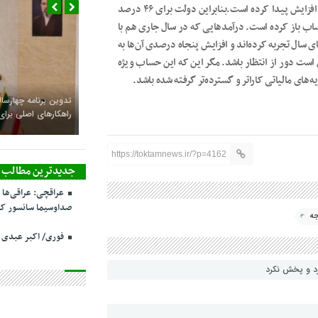
پیش‌بینی‌شده دولت با حدود ۴۹٫۸ درصد رشد به ۱۱۲۲ همت افزایش پیدا کرده است.بنابراین دولت برای ۴۶ درصد
الیاتی حساب باز کرده است. درآمدهایی که در سال جاری هم با
قق حدوداً ۹۵ درصدی را تا اینجای سال تجربه کرده‌اند و افزایش پنجاه درصدی آن‌ها به
ست دور از انتظار باشد. مگر این که این حساب ویژه
یه‌های مالیاتی کاراتر و گسترده‌تر گرفته شده باشد.
تدوین برنامه چهارساله
راهکارهای اصلی بر
https://toktamnews.ir/?p=4162
جدیدترین مطالب
عراقچی: عراقی‌ها 
صداوسیما سانسور کر
جه
فوری/ اکبر عبدی
رد و پخش نکرد