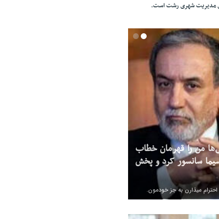
ای مدیریت شهری رشت است.
‌ها من را قهرمان خطاب
یما سانسور کرد و پخش
 احترام میذارن به جز خودمون.