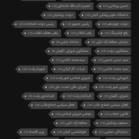
حسن روحانی
حضرت آیت‌الله خامنه‌ای
(15)
(12)
دانشگاه علوم پزشکی گیلان
دولت پزشکیان
(15)
(15)
دولت چهاردهم
رئیس جمهور
رئیس دولت اصلاحات
(13)
(13)
(10)
رفع فیلترینگ
رهبر انقلاب
رهبر معظم انقلاب
(17)
(15)
(17)
سازمان منطقه آزاد انزلی
سامانه بارشی
(9)
(9)
سخنگوی دولت
سخنگوی شورای نگهبان
(9)
(26)
سید حسن خمینی
سیدمحمد خاتمی
(12)
(15)
سید محمد خاتمی
شرکت گاز گیلان
شهردار رشت
(49)
(10)
(27)
شهرداری رشت
شورای اسلامی شهر رشت
(21)
(74)
شورای شهر رشت
شورای عالی امنیت ملی
(10)
(10)
شورای نگهبان
فرماندار رشت
فرمانداری رشت
(9)
(10)
(13)
فعال سیاسی اصلاح طلب
فعال سیاسی اصلاح‌طلب
(10)
(16)
قانون حجاب
مجلس شورای اسلامی
(10)
(12)
مسعود پزشکیان
منطقه آزاد انزلی
(48)
(23)
نمایندگان مجلس
هواشناسی گیلان
وزیر اقتصاد
(11)
(19)
(12)