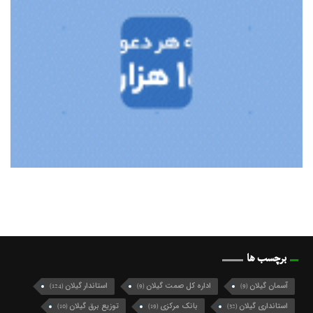
برچسب ها
آسمان گیلان
اداره کل صمت گیلان
استاندار گیلان
(124)
(9)
(9)
استانداری گیلان
بانک مرکزی
توزیع برق گیلان
(10)
(19)
(32)