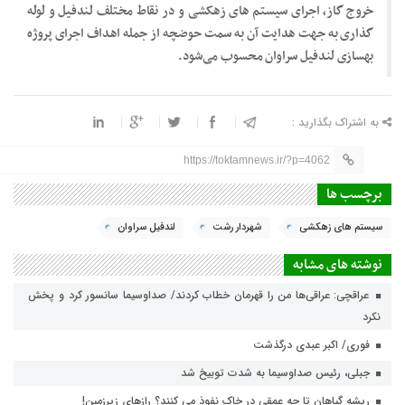
خروج گاز، اجرای سیستم های زهکشی و در نقاط مختلف لندفیل و لوله
گذاری به جهت هدایت آن به سمت حوضچه از جمله اهداف اجرای پروژه‌
بهسازی لندفیل سراوان محسوب می‌شود.
به اشتراک بگذارید :
https://toktamnews.ir/?p=4062
برچسب ها
سیستم های زهکشی
شهردار رشت
لندفیل سراوان
نوشته های مشابه
عراقچی: عراقی‌ها من را قهرمان خطاب کردند/ صداوسیما سانسور کرد و پخش
نکرد
فوری/ اکبر عبدی درگذشت
جبلی، رئیس صداوسیما به شدت توبیخ شد
ریشه گیاهان تا چه عمقی در خاک نفوذ می کنند؟ رازهای زیرزمین!