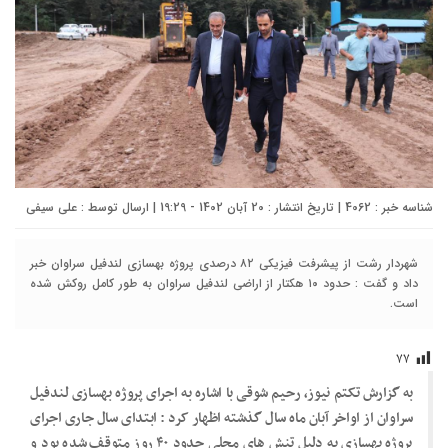
شناسه خبر : 4062 | تاریخ انتشار : 20 آبان 1402 - 19:29 | ارسال توسط :
علی سیفی
شهردار رشت از پیشرفت فیزیکی ۸۲ درصدی پروژه بهسازی لندفیل سراوان خبر
داد و گفت : حدود ۱۰ هکتار از اراضی لندفیل سراوان به طور کامل روکش شده
است.
۷۷
به گزارش تکتم نیوز، رحیم شوقی با اشاره به اجرای پروژه بهسازی لندفیل
سراوان از اواخر آبان ماه سال گذشته اظهار کرد : ابتدای سال جاری اجرای
پروژه بهسازی به دلیل تنش های محلی حدود ۴۰ روز متوقف شده بود و