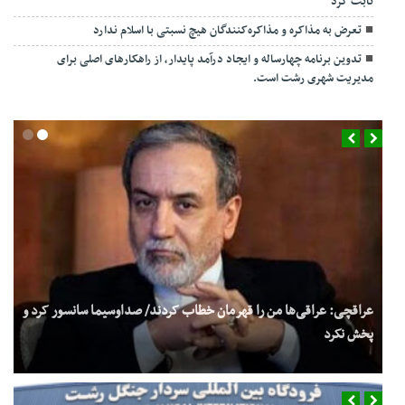
ثابت کرد
تعرض به مذاکره و مذاکره‌کنندگان هیچ نسبتی با اسلام ندارد
تدوین برنامه چهارساله و ایجاد درآمد پایدار، از راهکارهای اصلی برای
مدیریت شهری رشت است.
عراقچی: عراقی‌ها من را قهرمان خطاب کردند/ صداوسیما سانسور کرد و
پخش نکرد