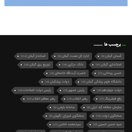
برچسب ها
آسمان گیلان
اداره کل صمت گیلان
استاندار گیلان
(124)
(9)
(9)
استانداری گیلان
بانک مرکزی
توزیع برق گیلان
(10)
(19)
(32)
حسن روحانی
حضرت آیت‌الله خامنه‌ای
(15)
(12)
دانشگاه علوم پزشکی گیلان
دولت پزشکیان
(15)
(15)
دولت چهاردهم
رئیس جمهور
رئیس دولت اصلاحات
(13)
(13)
(10)
رفع فیلترینگ
رهبر انقلاب
رهبر معظم انقلاب
(17)
(15)
(17)
سازمان منطقه آزاد انزلی
سامانه بارشی
(9)
(9)
سخنگوی دولت
سخنگوی شورای نگهبان
(9)
(26)
سید حسن خمینی
سیدمحمد خاتمی
(12)
(15)