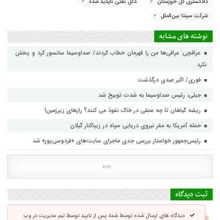
دادگستری کل خوزستان
دکل نفتی ناپدید شده
شرکت سپنتا بین‌الملل
نوشته های مشابه
عراقچی: عراقی‌ها من را قهرمان خطاب کردند/ صداوسیما سانسور کرد و پخش
نکرد
فوری/ اکبر عبدی درگذشت
جبلی، رئیس صداوسیما به شدت توبیخ شد
ریشه گیاهان تا چه عمقی در خاک نفوذ می کنند؟ رازهای زیرزمین!
حمله آمریکا به مقر نیروی دریایی سپاه در زیباکنار گیلان
رئیس‌جمهور خواستار بررسی جدی ماجرای سایت‌های «فردوسی‌پور» شد
ثبت دیدگاه
دیدگاه های ارسال شده توسط شما، پس از تایید توسط تیم مدیریت در وب