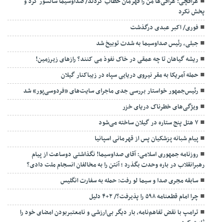
عراقچی: عراقی‌ها من را قهرمان خطاب کردند/ صداوسیما سانسور کرد و
پخش نکرد
فوری/ اکبر عبدی درگذشت
جبلی، رئیس صداوسیما به شدت توبیخ شد
ریشه گیاهان تا چه عمقی در خاک نفوذ می کنند؟ رازهای زیرزمین!
حمله آمریکا به مقر نیروی دریایی سپاه در زیباکنار گیلان
رئیس‌جمهور خواستار بررسی جدی ماجرای سایت‌های «فردوسی‌پور» شد
ویژگی‌های خطرناک دریای خزر
۷ هتل پنج ستاره در گیلان ساخته می‌شود
پیام شبانه پزشکیان پس از قهرمانی اسپانیا
روزنامه جمهوری اسلامی: آقای صداوسیما! نگذاشتی دوساعت از پیام
رهبرانقلاب در باره وحدت بگذرد ؛ آنتن را به مخالفان انسجام ملت دادی؟
سابقه مجری صدا و سیما لو رفت: حمله به سفارت انگلیس
چرا امام قطعنامه ۵۹۸ را پذیرفت؟/ ۲+۴ دلیل
ترامپ با نقض تفاهم‌نامه، بار دیگر بی‌ارزشی و نامعتبربودن امضای خود را