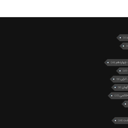
چهاردهم
(10)
(17)
انزلی
(9)
بان
(9)
خاتمی
(27)
رشت
(10)