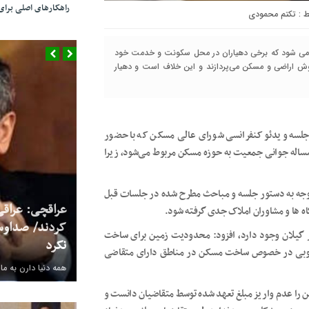
راهکارهای اصلی بر
تکتم محمودی
فت می شود که برخی دهیاران در محل سکونت و خدمت خود
روش اراضی و مسکن می‌پردازند و این خلاف است و دهیار
ر جلسه ویدئو کنفرانسی شورای عالی مسکن که با حضور
هوری برگزار شد، اظهار کرد: بیش از ۵۰ درصد مساله جوانی جمعیت به حوزه مسکن مربوط می‌شود، زیرا
ا توجه به دستور جلسه و مباحث مطرح شده در جلسات قبل
عراقچی: عراقی
اه ها و مشاوران املاک جدی گرفته شود.
کردند/ صداوس
 گیلان وجود دارد، افزود: محدودیت زمین برای ساخت
نکرد
 خوبی در خصوص ساخت مسکن در مناطق دارای متقاضی
همه دنیا دارن به ما
ا عدم واریز مبلغ تعهد شده توسط متقاضیان دانست و