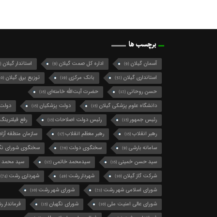
برچسب ها
آسمان گیلان
اداره کل صمت گیلان
استاندار گیلان
(124)
(9)
(9)
استانداری گیلان
بانک مرکزی
توزیع برق گیلان
(10)
(19)
(32)
حسن روحانی
حضرت آیت‌الله خامنه‌ای
(15)
(12)
دانشگاه علوم پزشکی گیلان
دولت پزشکیان
دولت 
(15)
(15)
رئیس جمهور
رئیس دولت اصلاحات
رفع فیلترینگ
(13)
(13)
رهبر انقلاب
رهبر معظم انقلاب
سازمان منطقه آزاد 
(17)
(15)
سامانه بارشی
سخنگوی دولت
سخنگوی شورای نگه
(26)
(9)
سید حسن خمینی
سیدمحمد خاتمی
سید محمد 
(12)
(15)
شرکت گاز گیلان
شهردار رشت
شهرداری رشت
(74)
(49)
(10)
شورای اسلامی شهر رشت
شورای شهر رشت
(10)
(21)
شورای عالی امنیت ملی
شورای نگهبان
فرماندار 
(13)
(10)