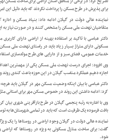
تصریح کرد: در برخی از مناطق استان اراضی برای ساخت مسکن تهیه 
برای پذیرش در طرح مسکن را پرداخت نکردند که باید دلیل این ا
نماینده عالی دولت در گیلان ادامه داد: بنیاد مسکن و اداره
متقاضیان نهضت ملی مسکن‌ را مشخص کنند و در صورت نیاز به ای
دکتر عباسی با تاکید بر استفاده بهینه از اراضی دارای کاربری 
مسکونی دارای متراژ بسیار زیاد باید در راستای نهضت ملی مسکن 
خدمات عمومی، فضای سبز و از دارایی های طرح مولدسازی استفاد
وی افزود: اجرای درست نهضت ملی مسکن یکی از مهمترین اهداف د
اجازه دهیم عملکرد مناسب گیلان در این حوزه باعث کندی روند و
دکتر عباسی با بیان اینکه وضعیت مسکن مهر در گیلان باید هرچه 
کرد: ادامه داشتن این روند در خصوص مسکن مهر برای استانی مثل 
وی با اشاره به رتبه پنجمی گیلان در طرح بازآفرینی شهری بیان ک
بافت فرسوده یک ظرفیت است که باید در تمامی شهرستان‌ها به توسع
نماینده عالی دولت در گیلان وجود اراضی در روستاها را یک ویژ
گفت: برای ساخت منازل مسکونی به ویژه در روستاها که اراضی وجو
شود.