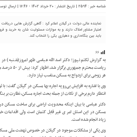
شناسه خبر : 2594 | تاریخ انتشار : 20 خرداد 1402 - 16:46 | ارسال توسط :
نماینده عالی دولت در گیلان اعلام کرد : گاهی گزارش هایی دریا
امتیاز مشاور املاک دارند و به موازات مسئولیت شان به خرید و ف
باید بین بنگاه‌داری و دهیاری یکی را انتخاب کند.
۶۶
به گزارش تکتم نیوز؛ دکتر اسدالله عباسی ظهر امروز(شنبه) د
ریاست محترم جم
هر زوجی برای ازدواج به مسکن مناسب نیاز دارد.
وی با اشاره به افزایش بی‌رویه اجاره بها مسکن در گیلان گفت: ب
انتظار دارم ‌برخی از نکات از جمله بحث اجاره مسکن، نظارت بر بنگ
دکتر عباسی با بیان اینکه محدویت اراضی برای ساخت مسکن در
مسکن در این استان امر ی غیر قابل کتمان است ولی اقدامات
زیاد انجام شده است.
وی یکی از مشکلات موجود در گیلان در خصوص نهضت ملی مسکن ر