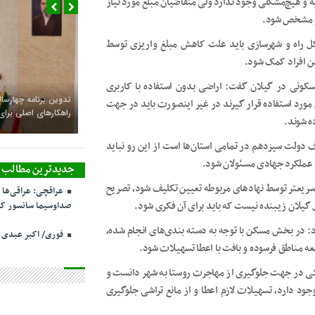
و هیچ‌مشکلی وجود ندارد ولی متقاضیان مبلغ مورد نیاز
مر مشخص شود.
 کل راه و شهرسازی باید علت کاهش مبلغ واریزی توسط
ن افراد کمک شود.
مسکونی در گیلان گفت: اراضی بدون استفاده با کاربری
تدوین برنامه چهارساله
مورد استفاده قرار گیرند در غیر اینصورت باید در جهت
راهکارهای اصلی بر
ه شوند.
ولت سیزدهم در تمامی استان‌ها است از این رو نباید
 عملکرد جهادی مسئولان شود.
جدیدترین مطالب
سریعتر توسط نهادهای مربوطه تعیین تکلیف شود، تصریح
عراقچی: عراقی‌ها 
گیلان زیبنده نیست که باید برای آن فکری شود.
صداوسیما سانسور کر
رد: در بخش مسکن با توجه به دسته بندی‌های انجام شده،
فوری/ اکبر عبدی
ه مناطق فرسوده و بافت با اعطا تسهیلات شود.
گی در جهت جلوگیری از مهاجرت روستا به شهر دانست و
د دارد، تسهیلات لازم اعطا و از مانع تراشی جلوگیری