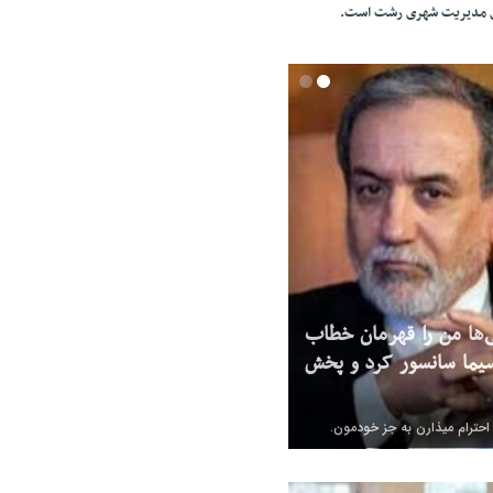
ای مدیریت شهری رشت است.
‌ها من را قهرمان خطاب
یما سانسور کرد و پخش
 احترام میذارن به جز خودمون.