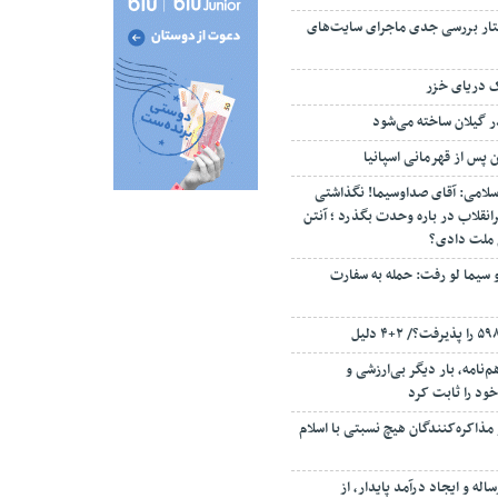
تار بررسی جدی ماجرای سایت‌های
ک دریای خزر
ن پس از قهرمانی اسپانیا
سلامی: آقای صداوسیما! نگذاشتی
انقلاب در باره وحدت بگذرد ؛ آنتن
م ملت دادی؟
 سیما لو رفت: حمله به سفارت
‌نامه، بار دیگر بی‌ارزشی و
ود را ثابت کرد
مذاکره‌کنندگان هیچ نسبتی با اسلام
اله و ایجاد درآمد پایدار، از