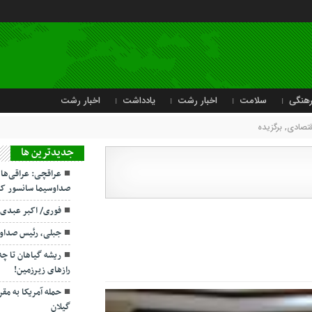
هنگی
سلامت
اخبار رشت
یادداشت
اخبار رشت
قتصادی
,
برگزیده
جديدترين ها
عراقچی: عراقی‌ها
صداوسیما سانسور کر
فوری/ اکبر عبدی
جبلی، رئیس صداو
ریشه گیاهان تا چ
رازهای زیرزمین!
حمله آمریکا به مقر
گیلان