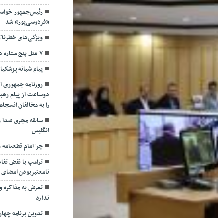
رئیس‌جمهور خواس
«فردوسی‌پور» شد
ویژگی‌های خطرنا
۷ هتل پنج ستاره در گیلان ساخته می‌شود
پیام شبانه پزشکیا
روزنامه جمهوری ا
دوساعت از پیام رهبر
را به مخالفان انسجا
سابقه مجری صدا و
انگلیس
چرا امام قطعنامه ۵۹۸ را پذیرفت؟/ ۲+۴ دلیل
ترامپ با نقض تفاهم
نامعتبربودن امضای خ
تعرض به مذاکره و 
ندارد
تدوین برنامه چهارس