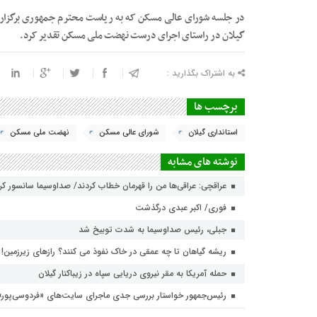
در جلسه شورای عالی مسکن که به ریاست محترم جمهوری برگزار شد
گیلان در راستای اجرای درست نهضت ملی مسکن تقدیر کرد.
به اشتراک بگذارید :
برچسب ها
استانداری گیلان
شورای عالی مسکن
نهضت ملی مسکن
نوشته های مشابه
عراقچی: عراقی‌ها من را قهرمان خطاب کردند/ صداوسیما سانسور ک
فوری/ اکبر عبدی درگذشت
جبلی، رئیس صداوسیما به شدت توبیخ شد
ریشه گیاهان تا چه عمقی در خاک نفوذ می کنند؟ رازهای زیرزمین!
حمله آمریکا به مقر نیروی دریایی سپاه در زیباکنار گیلان
رئیس‌جمهور خواستار بررسی جدی ماجرای سایت‌های «فردوسی‌پور