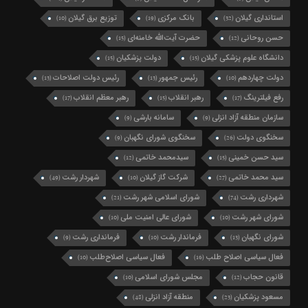
استانداری گیلان
بانک مرکزی
توزیع برق گیلان
(10)
(19)
(32)
حسن روحانی
حضرت آیت‌الله خامنه‌ای
(15)
(12)
دانشگاه علوم پزشکی گیلان
دولت پزشکیان
(15)
(15)
دولت چهاردهم
رئیس جمهور
رئیس دولت اصلاحات
(13)
(13)
(10)
رفع فیلترینگ
رهبر انقلاب
رهبر معظم انقلاب
(17)
(15)
(17)
سازمان منطقه آزاد انزلی
سامانه بارشی
(9)
(9)
سخنگوی دولت
سخنگوی شورای نگهبان
(9)
(26)
سید حسن خمینی
سیدمحمد خاتمی
(12)
(15)
سید محمد خاتمی
شرکت گاز گیلان
شهردار رشت
(49)
(10)
(27)
شهرداری رشت
شورای اسلامی شهر رشت
(21)
(74)
شورای شهر رشت
شورای عالی امنیت ملی
(10)
(10)
شورای نگهبان
فرماندار رشت
فرمانداری رشت
(9)
(10)
(13)
فعال سیاسی اصلاح طلب
فعال سیاسی اصلاح‌طلب
(10)
(16)
قانون حجاب
مجلس شورای اسلامی
(10)
(12)
مسعود پزشکیان
منطقه آزاد انزلی
(48)
(23)