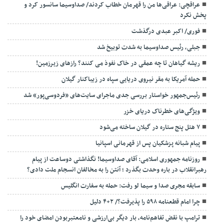
عراقچی: عراقی‌ها من را قهرمان خطاب کردند/ صداوسیما سانسور کرد و
پخش نکرد
فوری/ اکبر عبدی درگذشت
جبلی، رئیس صداوسیما به شدت توبیخ شد
ریشه گیاهان تا چه عمقی در خاک نفوذ می کنند؟ رازهای زیرزمین!
حمله آمریکا به مقر نیروی دریایی سپاه در زیباکنار گیلان
رئیس‌جمهور خواستار بررسی جدی ماجرای سایت‌های «فردوسی‌پور» شد
ویژگی‌های خطرناک دریای خزر
۷ هتل پنج ستاره در گیلان ساخته می‌شود
پیام شبانه پزشکیان پس از قهرمانی اسپانیا
روزنامه جمهوری اسلامی: آقای صداوسیما! نگذاشتی دوساعت از پیام
رهبرانقلاب در باره وحدت بگذرد ؛ آنتن را به مخالفان انسجام ملت دادی؟
سابقه مجری صدا و سیما لو رفت: حمله به سفارت انگلیس
چرا امام قطعنامه ۵۹۸ را پذیرفت؟/ ۲+۴ دلیل
ترامپ با نقض تفاهم‌نامه، بار دیگر بی‌ارزشی و نامعتبربودن امضای خود را