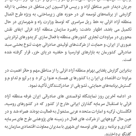
جریان دیدار دبیر مناطق آزاد و رییس فراکسیون این مناطق در مجلس با ارائه
گزارشی از برنامه‌های توسعه ای در حوزه های زیرساختی، به ویژه طرح اتصال
منطقه آزاد انزلی به خط ریل سراسری که توسط وزارت راه و شهرسازی در حال
تکمیل می باشد، اظهار داشت: راهبرد سازمان منطقه آزاد انزلی ایفای نقش
محوری در مراودات تجاری کشورهای منطقه با فعال سازی کریدورهای ترانزیتی
عبوری از ایران، و حمایت از شرکت‌های تولیدی صادراتی جهت تنوع بخشی سبد
صادراتی کشورمان به بازارهای اوارسیا و حاشیه دریای خزر، قرار گرفته شده
است.
بنابراین گزارش پاشایی بهرام منطقه آزاد انزلی را از مناطق مهم و حائز اهمیت در
مراودات اقتصادی ایران با کشورهای همسایه عنوان کرد و بر لزوم تداوم و
گسترش برنامه‌های حمایتی، تشویقی از صادرکنندگان تأکید نمود.
در ادامه آخرین روز نمایشگاه توانمندی های صادراتی ایران غرفه منطقه آزاد
انزلی با استقبال سرمایه گذاران ایرانی خارج از کشور که در کشورهای روسیه،
انگلستان، ترکیه و امارات متحده عربی مشغول به فعالیت بودند همراه شد و در
عین حال گروههایی از شرکت های فعال در زمینه های پژوهشی طرح های سرمایه
گذاری و برنامه ریزی های توسعه ای شهری با مدیران معاونت اقتصادی سازمان به
گفتگو پرداختند.