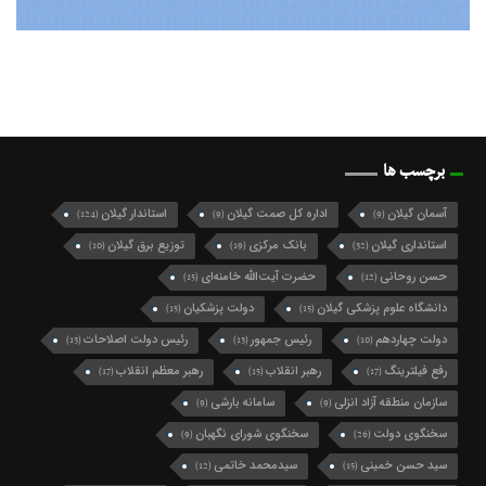
برچسب ها
آسمان گیلان
اداره کل صمت گیلان
استاندار گیلان
(124)
(9)
(9)
استانداری گیلان
بانک مرکزی
توزیع برق گیلان
(10)
(19)
(32)
حسن روحانی
حضرت آیت‌الله خامنه‌ای
(15)
(12)
دانشگاه علوم پزشکی گیلان
دولت پزشکیان
(15)
(15)
دولت چهاردهم
رئیس جمهور
رئیس دولت اصلاحات
(13)
(13)
(10)
رفع فیلترینگ
رهبر انقلاب
رهبر معظم انقلاب
(17)
(15)
(17)
سازمان منطقه آزاد انزلی
سامانه بارشی
(9)
(9)
سخنگوی دولت
سخنگوی شورای نگهبان
(9)
(26)
سید حسن خمینی
سیدمحمد خاتمی
(12)
(15)