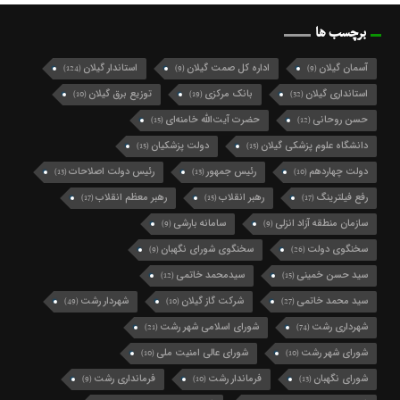
برچسب ها
آسمان گیلان
اداره کل صمت گیلان
استاندار گیلان
(124)
(9)
(9)
استانداری گیلان
بانک مرکزی
توزیع برق گیلان
(10)
(19)
(32)
حسن روحانی
حضرت آیت‌الله خامنه‌ای
(15)
(12)
دانشگاه علوم پزشکی گیلان
دولت پزشکیان
(15)
(15)
دولت چهاردهم
رئیس جمهور
رئیس دولت اصلاحات
(13)
(13)
(10)
رفع فیلترینگ
رهبر انقلاب
رهبر معظم انقلاب
(17)
(15)
(17)
سازمان منطقه آزاد انزلی
سامانه بارشی
(9)
(9)
سخنگوی دولت
سخنگوی شورای نگهبان
(9)
(26)
سید حسن خمینی
سیدمحمد خاتمی
(12)
(15)
سید محمد خاتمی
شرکت گاز گیلان
شهردار رشت
(49)
(10)
(27)
شهرداری رشت
شورای اسلامی شهر رشت
(21)
(74)
شورای شهر رشت
شورای عالی امنیت ملی
(10)
(10)
شورای نگهبان
فرماندار رشت
فرمانداری رشت
(9)
(10)
(13)