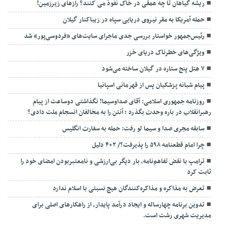
ریشه گیاهان تا چه عمقی در خاک نفوذ می کنند؟ رازهای زیرزمین!
حمله آمریکا به مقر نیروی دریایی سپاه در زیباکنار گیلان
رئیس‌جمهور خواستار بررسی جدی ماجرای سایت‌های «فردوسی‌پور» شد
ویژگی‌های خطرناک دریای خزر
۷ هتل پنج ستاره در گیلان ساخته می‌شود
پیام شبانه پزشکیان پس از قهرمانی اسپانیا
روزنامه جمهوری اسلامی: آقای صداوسیما! نگذاشتی دوساعت از پیام
رهبرانقلاب در باره وحدت بگذرد ؛ آنتن را به مخالفان انسجام ملت دادی؟
سابقه مجری صدا و سیما لو رفت: حمله به سفارت انگلیس
چرا امام قطعنامه ۵۹۸ را پذیرفت؟/ ۲+۴ دلیل
ترامپ با نقض تفاهم‌نامه، بار دیگر بی‌ارزشی و نامعتبربودن امضای خود را
ثابت کرد
تعرض به مذاکره و مذاکره‌کنندگان هیچ نسبتی با اسلام ندارد
تدوین برنامه چهارساله و ایجاد درآمد پایدار، از راهکارهای اصلی برای
مدیریت شهری رشت است.