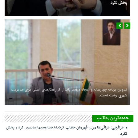
عراقچی: عراقی‌ها من را قهرمان خطاب کردند/ صداوسیما سانسور کرد و
پخش نکرد
فوری/ اکبر عبدی درگذشت
سفر شهردار و رئیس شورای شهر رشت به کشور چین
تدوین برنامه چهارساله و ایجاد درآمد پایدار، از راهکارهای اصلی برای مدیریت
شهری رشت است.
جدیدترین مطالب
عراقچی: عراقی‌ها من را قهرمان خطاب کردند/ صداوسیما سانسور کرد و پخش
نکرد