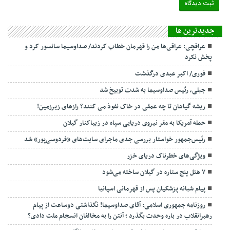
جديدترين ها
عراقچی: عراقی‌ها من را قهرمان خطاب کردند/ صداوسیما سانسور کرد و
پخش نکرد
فوری/ اکبر عبدی درگذشت
جبلی، رئیس صداوسیما به شدت توبیخ شد
ریشه گیاهان تا چه عمقی در خاک نفوذ می کنند؟ رازهای زیرزمین!
حمله آمریکا به مقر نیروی دریایی سپاه در زیباکنار گیلان
رئیس‌جمهور خواستار بررسی جدی ماجرای سایت‌های «فردوسی‌پور» شد
ویژگی‌های خطرناک دریای خزر
۷ هتل پنج ستاره در گیلان ساخته می‌شود
پیام شبانه پزشکیان پس از قهرمانی اسپانیا
روزنامه جمهوری اسلامی: آقای صداوسیما! نگذاشتی دوساعت از پیام
رهبرانقلاب در باره وحدت بگذرد ؛ آنتن را به مخالفان انسجام ملت دادی؟