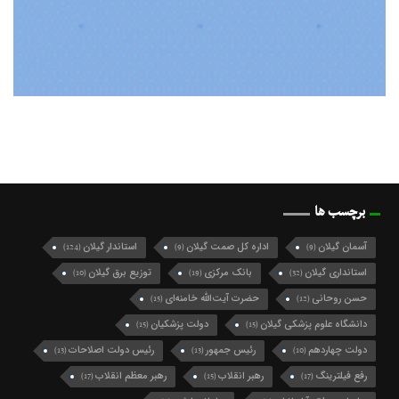
برچسب ها
آسمان گیلان
اداره کل صمت گیلان
استاندار گیلان
(124)
(9)
(9)
استانداری گیلان
بانک مرکزی
توزیع برق گیلان
(10)
(19)
(32)
حسن روحانی
حضرت آیت‌الله خامنه‌ای
(15)
(12)
دانشگاه علوم پزشکی گیلان
دولت پزشکیان
(15)
(15)
دولت چهاردهم
رئیس جمهور
رئیس دولت اصلاحات
(13)
(13)
(10)
رفع فیلترینگ
رهبر انقلاب
رهبر معظم انقلاب
(17)
(15)
(17)