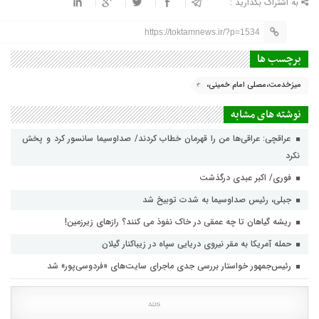
به اشتراک بگذارید :
https://toktamnews.ir/?p=1534
برچسب ها
میزخدمت،مصلی امام خمینی،
نوشته های مشابه
عراقچی: عراقی‌ها من را قهرمان خطاب کردند/ صداوسیما سانسور کرد و پخش
نکرد
فوری/ اکبر عبدی درگذشت
جبلی، رئیس صداوسیما به شدت توبیخ شد
ریشه گیاهان تا چه عمقی در خاک نفوذ می کنند؟ رازهای زیرزمین!
حمله آمریکا به مقر نیروی دریایی سپاه در زیباکنار گیلان
رئیس‌جمهور خواستار بررسی جدی ماجرای سایت‌های «فردوسی‌پور» شد