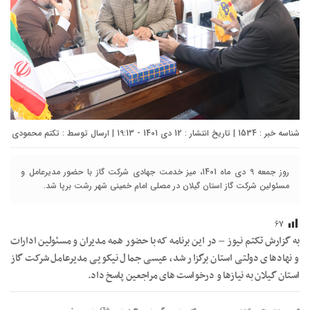
شناسه خبر : 1534 | تاریخ انتشار : 12 دی 1401 - 19:13 | ارسال توسط :
تکتم محمودی
روز جمعه 9 دي ماه 1401، ميز خدمت جهادي شركت گاز با حضور مديرعامل و
مسئولين شركت گاز استان گيلان در مصلي امام خميني شهر رشت برپا شد.
۶۷
به گزارش تکتم نیوز – در این برنامه که با حضور همه مدیران و مسئولین ادارات
و نهادهای دولتی استان برگزار شد، عیسی جمال نیکویی مدیرعامل شرکت گاز
استان گیلان به نیازها و درخواست های مراجعین پاسخ داد.