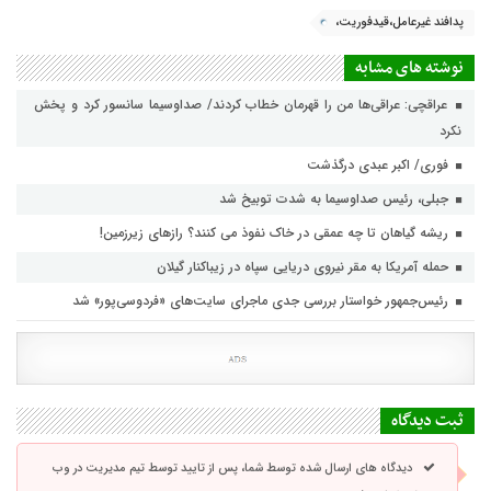
پدافند غیرعامل،قیدفوریت،
نوشته های مشابه
عراقچی: عراقی‌ها من را قهرمان خطاب کردند/ صداوسیما سانسور کرد و پخش
نکرد
فوری/ اکبر عبدی درگذشت
جبلی، رئیس صداوسیما به شدت توبیخ شد
ریشه گیاهان تا چه عمقی در خاک نفوذ می کنند؟ رازهای زیرزمین!
حمله آمریکا به مقر نیروی دریایی سپاه در زیباکنار گیلان
رئیس‌جمهور خواستار بررسی جدی ماجرای سایت‌های «فردوسی‌پور» شد
ثبت دیدگاه
دیدگاه های ارسال شده توسط شما، پس از تایید توسط تیم مدیریت در وب