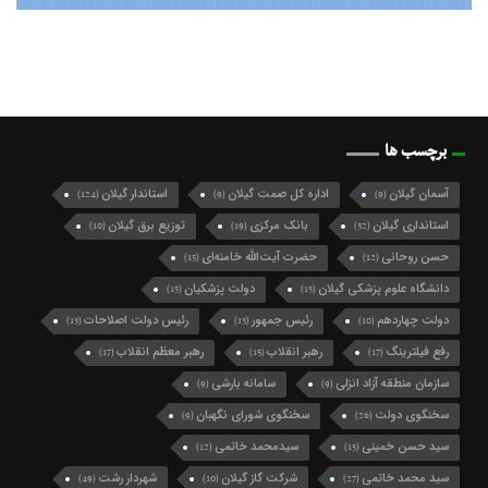
برچسب ها
آسمان گیلان
اداره کل صمت گیلان
استاندار گیلان
(124)
(9)
(9)
استانداری گیلان
بانک مرکزی
توزیع برق گیلان
(10)
(19)
(32)
حسن روحانی
حضرت آیت‌الله خامنه‌ای
(15)
(12)
دانشگاه علوم پزشکی گیلان
دولت پزشکیان
(15)
(15)
دولت چهاردهم
رئیس جمهور
رئیس دولت اصلاحات
(13)
(13)
(10)
رفع فیلترینگ
رهبر انقلاب
رهبر معظم انقلاب
(17)
(15)
(17)
سازمان منطقه آزاد انزلی
سامانه بارشی
(9)
(9)
سخنگوی دولت
سخنگوی شورای نگهبان
(9)
(26)
سید حسن خمینی
سیدمحمد خاتمی
(12)
(15)
سید محمد خاتمی
شرکت گاز گیلان
شهردار رشت
(49)
(10)
(27)