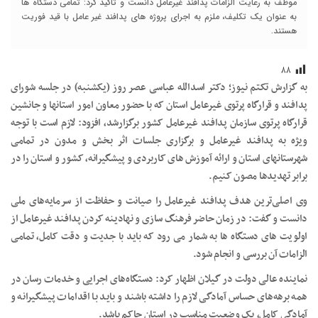
موظف به رعایت الزامات پدافند غیرعامل دانست و تاکید کرد: تمامی دستگاه ها
به عنوان یک تکلیف، ملزم به اجرای پروژه های پدافند غیر عامل با قید فوریت
هستند.
۸۸
به گزارش تکتم نیوز؛ دکتر اسدالله عباسی عصر روز (یکشنبه) در جلسه شورای
پدافند و قرارگاه پرتوی غیرعامل استان که با حضور معاون امور استانها و جانشین
قرارگاه پرتوی سازمان پدافند غیرعامل کشور برگزارشد، افزود: لازم است با توجه
ویژه به پدافند غیرعامل و برگزاری جلسات اثر بخش و مدون در تمامی
شهرستانهای استان و ارائه آموزش های کاربردی و پیشگیرانه، کشور و استان را در
برابر تهدیدها مصون کنیم.
وی اصلی‌ترین هدف پدافند غیرعامل را صیانت و حفاظت از سرمایه‌های ملی
دانست و گفت: در زمان حاضر فرهنگ سازی و نهادینه کردن پدافند غیرعامل از
اولویت های دستگاه ها به شمار می رود که باید با جدیت و دقت کامل، تمامی
الزامات آن بررسی و انجام شود.
نماینده عالی دولت در گیلان اظهار کرد: دستگاه‌های اجرایی و خدمات رسان در
همه برهه‌های حساس آمادگی لازم را داشته باشند و باید با اقدامات پیشگیرانه و
آمادگی کامل، یک وضعیت مناسب در استان حاکم باشد.