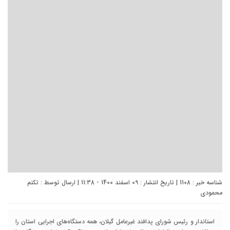
شناسه خبر : 1108 | تاریخ انتشار : 09 اسفند 1400 - 11:38 | ارسال توسط :
تکتم
محمودی
استاندار و رئیس شورای پدافند غیرعامل گیلان، همه دستگاه‌های اجرایی استان را