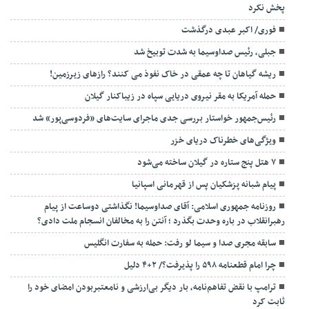
پخش نکرد
فوری/ اکبر عبدی درگذشت
جبلی، رئیس صداوسیما به شدت توبیخ شد
ریشه گیاهان تا چه عمقی در خاک نفوذ می کنند؟ رازهای زیرزمین!
حمله آمریکا به مقر نیروی دریایی سپاه در زیباکنار گیلان
رئیس‌جمهور خواستار بررسی جدی ماجرای سایت‌های «فردوسی‌پور» شد
ویژگی‌های خطرناک دریای خزر
۷ هتل پنج ستاره در گیلان ساخته می‌شود
پیام شبانه پزشکیان پس از قهرمانی اسپانیا
روزنامه جمهوری اسلامی: آقای صداوسیما! نگذاشتی دوساعت از پیام
رهبرانقلاب در باره وحدت بگذرد ؛ آنتن را به مخالفان انسجام ملت دادی؟
سابقه مجری صدا و سیما لو رفت: حمله به سفارت انگلیس
چرا امام قطعنامه ۵۹۸ را پذیرفت؟/ ۲+۴ دلیل
ترامپ با نقض تفاهم‌نامه، بار دیگر بی‌ارزشی و نامعتبربودن امضای خود را
ثابت کرد