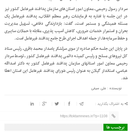
سردار رسول رحیمی، معاون امور استان‌های سازمان پدافند غیرعامل کشور نیز
در این جلسه با اشاره به فرمایشات رهبر معظم انقلاب، پدافند غیرعامل یک
مسئله همیشگی و مستمر است، گفت: بازدارندگی دفاعی، تسهیل مدیریت
بحران و استمرار خدمات ضروری، کاهش آسیب پذیری، مقابله با حملات سایبری
و حفظ سرمایه‌ها، از جمله اهداف اجرای طرح جامع پدافند غیرعامل است.
در پایان این جلسه حکم صادره از سوی سرلشکر پاسدار محمد باقری، رئیس ستاد
کل نیروهای مسلح و رئیس کمیته دائمی پدافند غیرعامل کشور، توسط سردار
رحیمی معاون امور استانهای سازمان پدافند غیرعامل کشور به دکتر اسدالله
عباسی، استاندار گیلان به عنوان رئیس شورای پدافند غیرعامل این استان اعطا
شد.
نویسنده : علی سیفی
به اشتراک بگذارید :
https://toktamnews.ir/?p=1108
برچسب ها