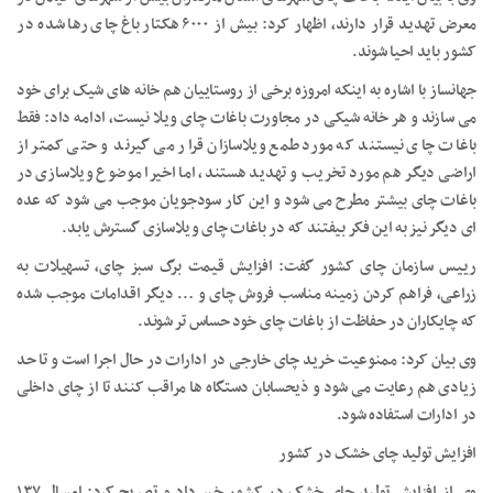
معرض تهدید قرار دارند، اظهار کرد: بیش از ۶۰۰۰ هکتار باغ چای رها شده در
کشور باید احیا شوند.
جهانساز با اشاره به اینکه امروزه برخی از روستاییان هم خانه های شیک برای خود
می سازند و هر خانه شیکی در مجاورت باغات چای ویلا نیست، ادامه داد: فقط
باغات چای نیستند که مورد طمع ویلاسازان قرار می گیرند و حتی کمتر از
اراضی دیگر هم مورد تخریب و تهدید هستند، اما اخیرا موضوع ویلاسازی در
باغات چای بیشتر مطرح می شود و این کار سودجویان موجب می شود که عده
ای دیگر نیز به این فکر بیفتند که در باغات چای ویلاسازی گسترش یابد.
رییس سازمان چای کشور گفت: افزایش قیمت برگ سبز چای، تسهیلات به
زراعی، فراهم کردن زمینه مناسب فروش چای و … دیگر اقدامات موجب شده
که چایکاران در حفاظت از باغات چای خود حساس تر شوند.
وی بیان کرد: ممنوعیت خرید چای خارجی در ادارات در حال اجرا است و تا حد
زیادی هم رعایت می شود و ذیحسابان دستگاه ها مراقب کنند تا از چای داخلی
در ادارات استفاده شود.
افزایش تولید چای خشک در کشور
وی از افزایش تولید چای خشک در کشور خبر داد و تصریح کرد: امسال ۱۳۷