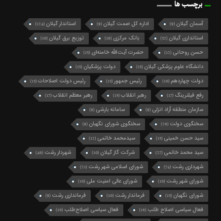
برچسب ها
آسمان گیلان
اداره کل صمت گیلان
استاندار گیلان
(124)
(9)
(9)
استانداری گیلان
بانک مرکزی
توزیع برق گیلان
(10)
(19)
(32)
حسن روحانی
حضرت آیت‌الله خامنه‌ای
(15)
(12)
دانشگاه علوم پزشکی گیلان
دولت پزشکیان
(15)
(15)
دولت چهاردهم
رئیس جمهور
رئیس دولت اصلاحات
(13)
(13)
(10)
رفع فیلترینگ
رهبر انقلاب
رهبر معظم انقلاب
(17)
(15)
(17)
سازمان منطقه آزاد انزلی
سامانه بارشی
(9)
(9)
سخنگوی دولت
سخنگوی شورای نگهبان
(9)
(26)
سید حسن خمینی
سیدمحمد خاتمی
(12)
(15)
سید محمد خاتمی
شرکت گاز گیلان
شهردار رشت
(49)
(10)
(27)
شهرداری رشت
شورای اسلامی شهر رشت
(21)
(74)
شورای شهر رشت
شورای عالی امنیت ملی
(10)
(10)
شورای نگهبان
فرماندار رشت
فرمانداری رشت
(9)
(10)
(13)
فعال سیاسی اصلاح طلب
فعال سیاسی اصلاح‌طلب
(10)
(16)