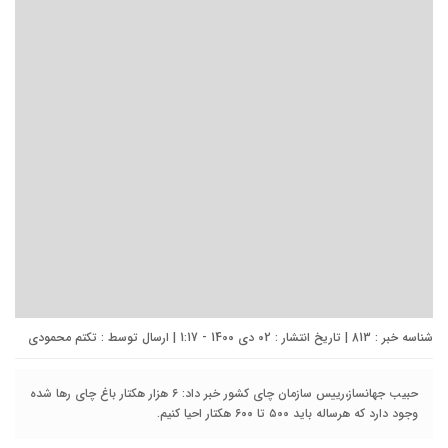
شناسه خبر : 813 | تاریخ انتشار : 02 دی 1400 - 1:17 | ارسال توسط :
تکتم محمودی
حبیب جهانساز،رییس سازمان چای کشور خبر داد: ۶ هزار هکتار باغ چای رها شده
وجود دارد که هرساله باید ۵۰۰ تا ۶۰۰ هکتار احیا کنیم.