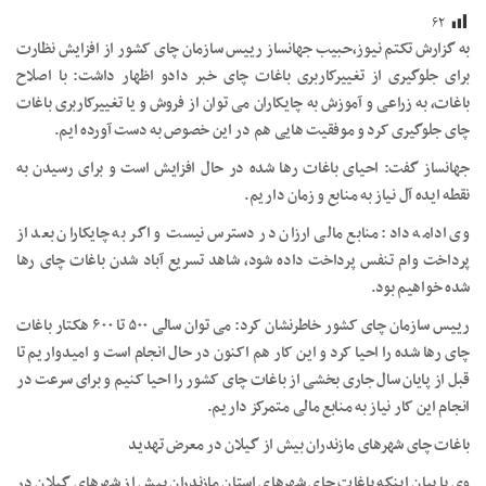
۶۲
به گزارش تکتم نیوز،حبیب جهانساز رییس سازمان چای کشور از افزایش نظارت
برای جلوگیری از تغییرکاربری باغات چای خبر دادو اظهار داشت: با اصلاح
باغات، به زراعی و آموزش به چایکاران می توان از فروش و یا تغییرکاربری باغات
چای جلوگیری کرد و موفقیت هایی هم در این خصوص به دست آورده ایم.
جهانساز گفت: احیای باغات رها شده در حال افزایش است و برای رسیدن به
نقطه ایده آل نیاز به منابع و زمان داریم.
وی ادامه داد: منابع مالی ارزان در دسترس نیست و اگر به چایکاران بعد از
پرداخت وام تنفس پرداخت داده شود، شاهد تسریع آباد شدن باغات چای رها
شده خواهیم بود.
رییس سازمان چای کشور خاطرنشان کرد: می توان سالی ۵۰۰ تا ۶۰۰ هکتار باغات
چای رها شده را احیا کرد و این کار هم اکنون در حال انجام است و امیدواریم تا
قبل از پایان سال جاری بخشی از باغات چای کشور را احیا کنیم و برای سرعت در
انجام این کار نیاز به منابع مالی متمرکز داریم.
باغات چای شهرهای مازندران بیش از گیلان در معرض تهدید
وی با بیان اینکه باغات چای شهرهای استان مازندران بیش از شهرهای گیلان در