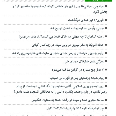
عراقچی: عراقی‌ها من را قهرمان خطاب کردند/ صداوسیما سانسور کرد و
پخش نکرد
فوری/ اکبر عبدی درگذشت
جبلی، رئیس صداوسیما به شدت توبیخ شد
ریشه گیاهان تا چه عمقی در خاک نفوذ می کنند؟ رازهای زیرزمین!
حمله آمریکا به مقر نیروی دریایی سپاه در زیباکنار گیلان
رئیس‌جمهور خواستار بررسی جدی ماجرای سایت‌های «فردوسی‌پور» شد
ویژگی‌های خطرناک دریای خزر
۷ هتل پنج ستاره در گیلان ساخته می‌شود
پیام شبانه پزشکیان پس از قهرمانی اسپانیا
روزنامه جمهوری اسلامی: آقای صداوسیما! نگذاشتی دوساعت از پیام
رهبرانقلاب در باره وحدت بگذرد ؛ آنتن را به مخالفان انسجام ملت دادی؟
سابقه مجری صدا و سیما لو رفت: حمله به سفارت انگلیس
چرا امام قطعنامه ۵۹۸ را پذیرفت؟/ ۲+۴ دلیل