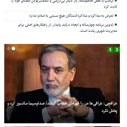
ترامپ با نقض تفاهم‌نامه، بار دیگر بی‌ارزشی و نامعتبربودن امضای خود را
ثابت کرد
تعرض به مذاکره و مذاکره‌کنندگان هیچ نسبتی با اسلام ندارد
تدوین برنامه چهارساله و ایجاد درآمد پایدار، از راهکارهای اصلی برای
مدیریت شهری رشت است.
عراقچی: عراقی‌ها من را قهرمان خطاب کردند/ صداوسیما سانسور کرد و
پخش نکرد