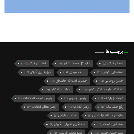
برچسب ها
آسمان گیلان
اداره کل صمت گیلان
استاندار گیلان
(124)
(9)
(9)
استانداری گیلان
بانک مرکزی
توزیع برق گیلان
(10)
(19)
(32)
حسن روحانی
حضرت آیت‌الله خامنه‌ای
(15)
(12)
دانشگاه علوم پزشکی گیلان
دولت پزشکیان
(15)
(15)
دولت چهاردهم
رئیس جمهور
رئیس دولت اصلاحات
(13)
(13)
(10)
رفع فیلترینگ
رهبر انقلاب
رهبر معظم انقلاب
(17)
(15)
(17)
سازمان منطقه آزاد انزلی
سامانه بارشی
(9)
(9)
سخنگوی دولت
سخنگوی شورای نگهبان
(9)
(26)
سید حسن خمینی
سیدمحمد خاتمی
(12)
(15)