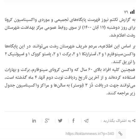
۷۹
به گزارش تکتم نیوز فهرست پایگاه‌های تجمیعی و موردی واکسیناسیون کرونا
برای روز دوشنبه (۱۷ آبان ۱۴۰۰) از سوی روابط عمومی مرکز بهداشت شهرستان
رشت اعلام شد.
بر اساس این اطلاعیه، مردم شریف شهرستان رشت می‌توانند در این پایگاه‌ها
واکسن سینوفارم ۱ و ۲، آسترازنکا ۱ و ۲، برکت ۱ و ۲، پاستو کووک ۱ و اسپوتنیک ۲
را تزریق کنند.
همچنین کلیه افراد بالای ۶۰ سال که واکسن کرونای سینوفارم، برکت و بهارات
استفاده کرده‌اند و از آخرین تاریخ ردیافت نوبت دوم آنها، ۴ ماه گذشته است،
می‌توانند جهت دریافت دُز ۳ (بوستر) به سالن‌ها و مراکز واکسیناسیون جدول
زیر مراجعه کنند.
به اشتراک بگذارید :
https://toktamnews.ir/?p=340