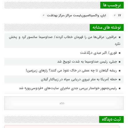
برچسب ها
17
ابان، واکسینااسیون،لیست مراکز ،مرکز بهداشت
نوشته های مشابه
عراقچی: عراقی‌ها من را قهرمان خطاب کردند/ صداوسیما سانسور کرد و پخش
نکرد
فوری/ اکبر عبدی درگذشت
جبلی، رئیس صداوسیما به شدت توبیخ شد
ریشه گیاهان تا چه عمقی در خاک نفوذ می کنند؟ رازهای زیرزمین!
حمله آمریکا به مقر نیروی دریایی سپاه در زیباکنار گیلان
رئیس‌جمهور خواستار بررسی جدی ماجرای سایت‌های «فردوسی‌پور» شد
ثبت دیدگاه