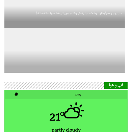
بازاریان سرگردان رشت، با بدهی‌ها و ویرانی‌ها تنها مانده‌اند!
آب و هوا
رشت
◉
21°
partly cloudy
18:50 +0330
05:30
12
11
10
h
h
h
25
25
23
°C
°C
°C