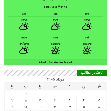
mon
sun
sat
25/15
28/16
27/15
°C
°C
°C
Rasht, Iran ▸
Weather forecast
گاه‌شمار مطالب
مرداد ۱۴۰۵
ش
ی
د
س
چ
پ
ج
1
2
9
8
7
6
5
4
3
16
15
14
13
12
11
10
23
22
21
20
19
18
17
30
29
28
27
26
25
24
31
« تیر
سلامت