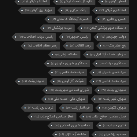
سازمان منطقه آزاد انزلی
سامانه بارشی
(9)
(9)
سخنگوی دولت
سخنگوی شورای نگهبان
(9)
(26)
سید حسن خمینی
سیدمحمد خاتمی
(12)
(15)
سید محمد خاتمی
شرکت گاز گیلان
شهردار رشت
(49)
(10)
(27)
شهرداری رشت
شورای اسلامی شهر رشت
(21)
(74)
شورای شهر رشت
شورای عالی امنیت ملی
(10)
(10)
شورای نگهبان
فرماندار رشت
فرمانداری رشت
(9)
(10)
(13)
فعال سیاسی اصلاح طلب
فعال سیاسی اصلاح‌طلب
(10)
(16)
قانون حجاب
مجلس شورای اسلامی
(10)
(12)
مسعود پزشکیان
منطقه آزاد انزلی
(48)
(23)
نمایندگان مجلس
هواشناسی گیلان
وزیر اقتصاد
(11)
(19)
(12)
وزیر کشور
پلیس راهور فراجا
کالابرگ الکترونیکی
(11)
(9)
(9)
کریدور شمال جنوب
(9)