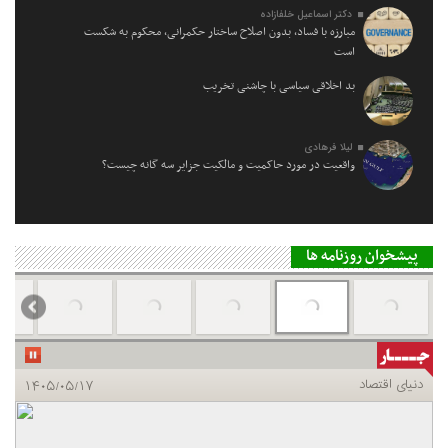
دکتر اسماعیل خلفازاده
مبارزه با فساد، بدون اصلاح ساختار حکمرانی، محکوم به شکست
است
بد اخلاقی سیاسی با چاشنی تخریب
لیلا فرهادی
واقعیت در مورد حاکمیت و مالکیت جزایر سه گانه چیست؟
پیشخوان روزنامه ها