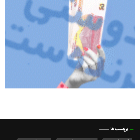
برچسب ها
آسمان گیلان
اداره کل صمت گیلان
استاندار گیلان
(124)
(9)
(9)
استانداری گیلان
بانک مرکزی
توزیع برق گیلان
(10)
(19)
(32)
حسن روحانی
حضرت آیت‌الله خامنه‌ای
(15)
(12)
دانشگاه علوم پزشکی گیلان
دولت پزشکیان
(15)
(15)
دولت چهاردهم
رئیس جمهور
رئیس دولت اصلاحات
(13)
(13)
(10)
رفع فیلترینگ
رهبر انقلاب
رهبر معظم انقلاب
(17)
(15)
(17)